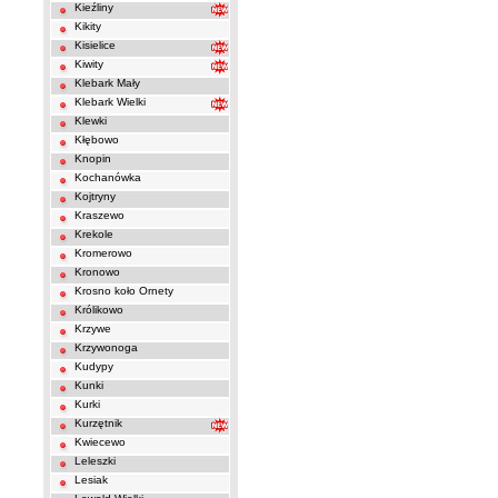
Kieźliny
Kikity
Kisielice
Kiwity
Klebark Mały
Klebark Wielki
Klewki
Kłębowo
Knopin
Kochanówka
Kojtryny
Kraszewo
Krekole
Kromerowo
Kronowo
Krosno koło Ornety
Królikowo
Krzywe
Krzywonoga
Kudypy
Kunki
Kurki
Kurzętnik
Kwiecewo
Leleszki
Lesiak