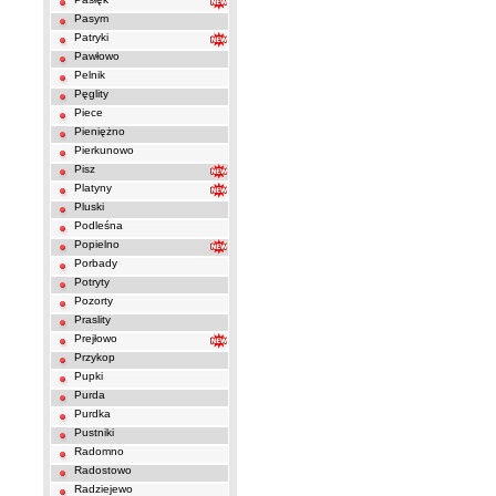
Pasym
Patryki
Pawłowo
Pelnik
Pęglity
Piece
Pieniężno
Pierkunowo
Pisz
Platyny
Pluski
Podleśna
Popielno
Porbady
Potryty
Pozorty
Praslity
Prejłowo
Przykop
Pupki
Purda
Purdka
Pustniki
Radomno
Radostowo
Radziejewo