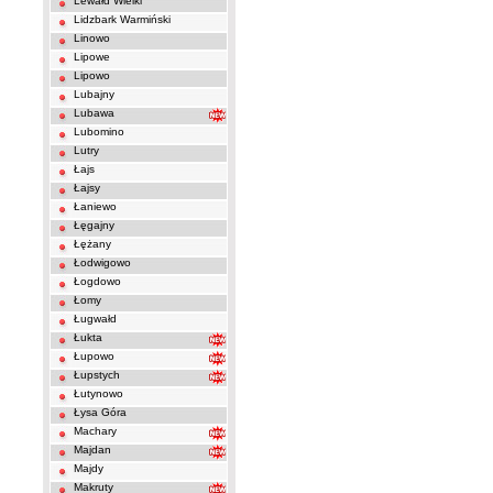
Lewałd Wielki
Lidzbark Warmiński
Linowo
Lipowe
Lipowo
Lubajny
Lubawa
Lubomino
Lutry
Łajs
Łajsy
Łaniewo
Łęgajny
Łężany
Łodwigowo
Łogdowo
Łomy
Ługwałd
Łukta
Łupowo
Łupstych
Łutynowo
Łysa Góra
Machary
Majdan
Majdy
Makruty