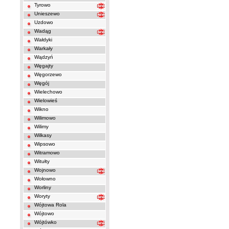
Tyrowo
Unieszewo
Uzdowo
Wadąg
Wałdyki
Warkały
Wądzyń
Węgajty
Węgorzewo
Węgój
Wielechowo
Wielowieś
Wikno
Wilimowo
Wilimy
Wilkasy
Wipsowo
Witramowo
Witułty
Wojnowo
Wołowno
Worliny
Woryty
Wójtowa Rola
Wójtowo
Wójtówko