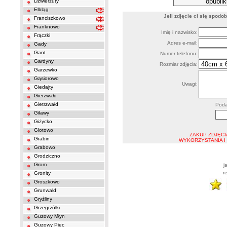
Dźwierzuty
Elbląg
Jeli zdjęcie ci się spod
Franciszkowo
Franknowo
Imię i nazwisko:
Frączki
Adres e-mail:
Gady
Gant
Numer telefonu:
Gardyny
Rozmiar zdjęcia:
Garzewko
Gąsiorowo
Uwagi:
Giedajty
Gierzwałd
Gietrzwałd
Podaj w
Giławy
Giżycko
Glotowo
ZAKUP ZDJĘCI
Grabin
WYKORZYSTANIA I
Grabowo
Grodziczno
Grom
j
r
Gronity
Groszkowo
Grunwald
Gryźliny
Grzegrzółki
Guzowy Młyn
Guzowy Piec