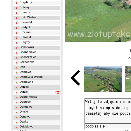
Bogdany
Bolejny
Boreczno
Borki Wielkie
Brąswałd
Bredynki
Brzeźno
Bukwałd
Butryny
Cerkiewnik
Chaberkowo
Choszczewo
O
Czerwonka
Dąb
Dąbrowa
Dąbrówka Wielka
Dąbrówno
Dłużec
Dłużki
Dobre Miasto
Dobrocin
Dorotowo
Drynki
Dynowo
Dywity
Działdowo