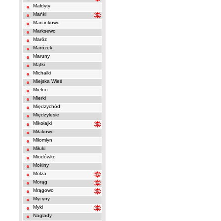
Małdyty
Mańki
Marcinkowo
Marksewo
Maróz
Marózek
Maruny
Mątki
Michałki
Miejska Wieś
Mielno
Mierki
Międzychód
Międzylesie
Mikołajki
Miłakowo
Miłomłyn
Miłuki
Miodówko
Mokiny
Molza
Morąg
Mrągowo
Mycyny
Myki
Naglady