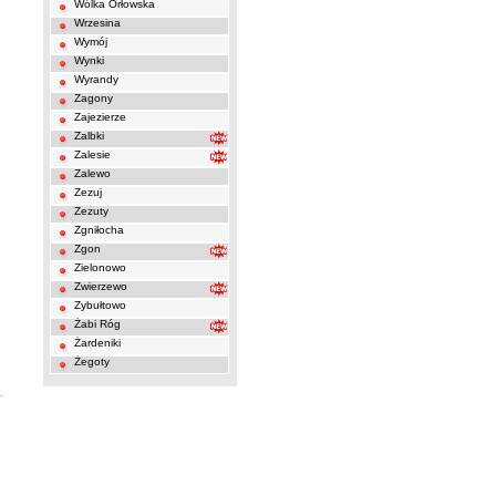
Wólka Orłowska
Wrzesina
Wymój
Wynki
Wyrandy
Zagony
Zajezierze
Zalbki
Zalesie
Zalewo
Zezuj
Zezuty
Zgniłocha
Zgon
Zielonowo
Zwierzewo
Zybułtowo
Żabi Róg
Żardeniki
Żegoty
.