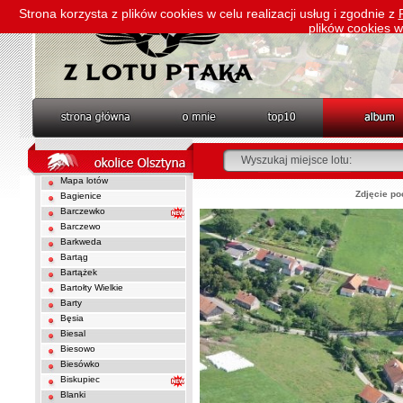
Strona korzysta z plików cookies w celu realizacji usług i zgodnie z
plików cookies 
Mapa lotów
Zdjęcie po
Bagienice
Barczewko
Barczewo
Barkweda
Bartąg
Bartążek
Bartołty Wielkie
Barty
Bęsia
Biesal
Biesowo
Biesówko
Biskupiec
Blanki