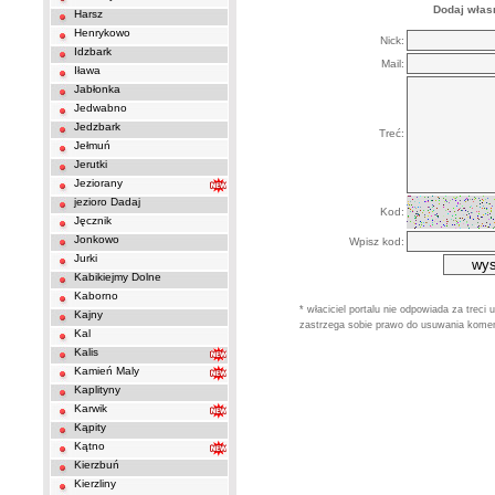
Dodaj własn
Harsz
Henrykowo
Nick:
Idzbark
Mail:
Iława
Jabłonka
Jedwabno
Jedzbark
Treć:
Jełmuń
Jerutki
Jeziorany
jezioro Dadaj
Kod:
Jęcznik
Jonkowo
Wpisz kod:
Jurki
Kabikiejmy Dolne
Kaborno
* właciciel portalu nie odpowiada za tre
Kajny
zastrzega sobie prawo do usuwania komen
Kal
Kalis
Kamień Maly
Kaplityny
Karwik
Kąpity
Kątno
Kierzbuń
Kierzliny