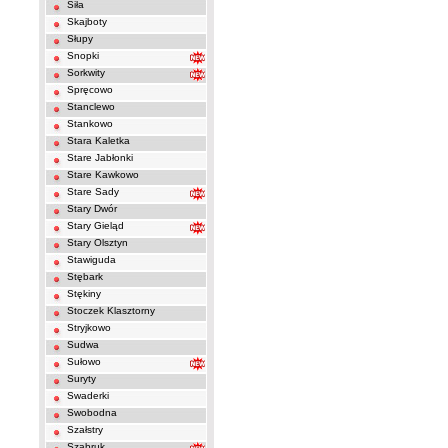
Siła
Skajboty
Słupy
Snopki
Sorkwity
Spręcowo
Stanclewo
Stankowo
Stara Kaletka
Stare Jabłonki
Stare Kawkowo
Stare Sady
Stary Dwór
Stary Gieląd
Stary Olsztyn
Stawiguda
Stębark
Stękiny
Stoczek Klasztorny
Stryjkowo
Sudwa
Sułowo
Suryty
Swaderki
Swobodna
Szałstry
Sząbruk