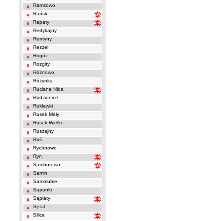
Ramsowo
Rańsk
Rapaty
Redykajny
Rentyny
Reszel
Rogóż
Rozgity
Różnowo
Różynka
Ruciane Nida
Rudzienice
Rukławki
Rusek Mały
Rusek Wielki
Ruszajny
Ruś
Rychnowo
Ryn
Samborowo
Samin
Samolubie
Sapunki
Sąpłaty
Sętal
Silice