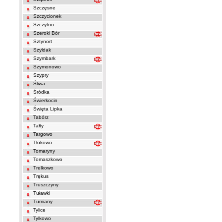
Szczęsne
Szczycionek
Szczytno
Szeroki Bór
Sztynort
Szyldak
Szymbark
Szymonowo
Szypry
Śliwa
Śródka
Świerkocin
Święta Lipka
Tabórz
Tałty
Targowo
Tłokowo
Tomaryny
Tomaszkowo
Trelkowo
Trękus
Truszczyny
Tuławki
Tumiany
Tylice
Tylkowo