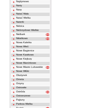
Najdymowo
Narty
Nasy
Natać Mała
Natać Wielka
Naterki
Nidzica
Niebrzydowo Wielkie
Nielbark
Nikielkowo
Nowa Kaletka
Nowa Wieś
Nowe Bagienice
Nowe Kawkowo
Nowe Kiejkuty
Nowe Marcinkowo
Nowe Miasto Lubawskie
Nowe Włóki
Olsztynek
Orneta
Orzyny
Ostrowite
Ostróda
Ostrzeszewo
Pajtuny
Parleza Wielka
Pasłęk